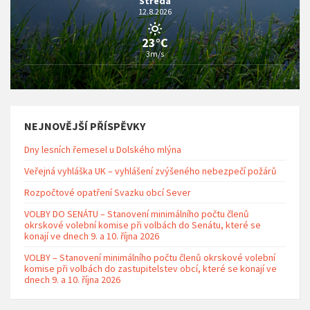
Středa
12.8.2026
23°C
3m/s
NEJNOVĚJŠÍ PŘÍSPĚVKY
Dny lesních řemesel u Dolského mlýna
Veřejná vyhláška UK – vyhlášení zvýšeného nebezpečí požárů
Rozpočtové opatření Svazku obcí Sever
VOLBY DO SENÁTU – Stanovení minimálního počtu členů
okrskové volební komise při volbách do Senátu, které se
konají ve dnech 9. a 10. října 2026
VOLBY – Stanovení minimálního počtu členů okrskové volební
komise při volbách do zastupitelstev obcí, které se konají ve
dnech 9. a 10. října 2026