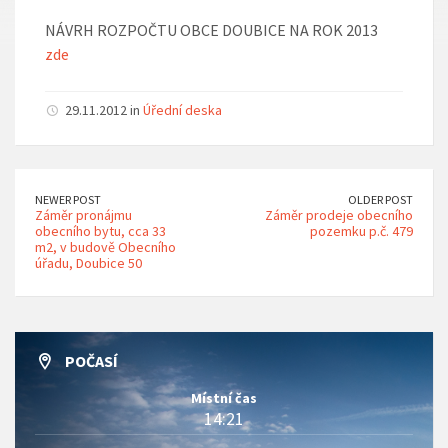
NÁVRH ROZPOČTU OBCE DOUBICE NA ROK 2013
zde
29.11.2012 in
Úřední deska
NEWER POST
OLDER POST
Záměr pronájmu
Záměr prodeje obecního
obecního bytu, cca 33
pozemku p.č. 479
m2, v budově Obecního
úřadu, Doubice 50
POČASÍ
Místní čas
14:21