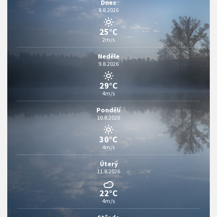
Dnes
8.8.2026
25°C
2m/s
Neděle
9.8.2026
29°C
4m/s
Pondělí
10.8.2026
30°C
4m/s
Úterý
11.8.2026
22°C
4m/s