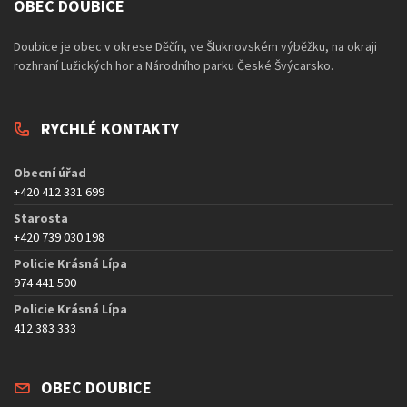
OBEC DOUBICE
Doubice je obec v okrese Děčín, ve Šluknovském výběžku, na okraji
rozhraní Lužických hor a Národního parku České Švýcarsko.
RYCHLÉ KONTAKTY
Obecní úřad
+420 412 331 699
Starosta
+420 739 030 198
Policie Krásná Lípa
974 441 500
Policie Krásná Lípa
412 383 333
OBEC DOUBICE