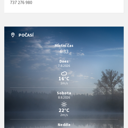
737 276 980
POČASÍ
Místní čas
6:33
Dnes
7.8.2026
16°C
1m/s
Sobota
8.8.2026
22°C
2m/s
Neděle