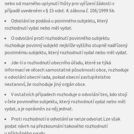
nebo od marného uplynutí lhůty pro vyřízení žádosti v
případě uvedeném v § 15 odst. 4. zákona č. 106/1999 Sb.
Odvolání se podává u povinného subjektu, který
rozhodnutí vydal nebo měl vydat.
O odvolání proti rozhodnutí povinného subjektu
rozhoduje povinný subjekt nejblíže vyššího stupně nadřízený
povinnému subjektu, který rozhodnutí vydal nebo měl vydat.
Jde-li o rozhodnutí obecního úřadu, které se týká
informací ve věcech samostatné působnosti obce, rozhoduje
o odvolání obecní rada, pokud obecní zastupitelstvo
nestanoví, že rozhoduje jiný orgán obce.
V ostatních případech rozhoduje o odvolání ten, kdo stojí
v čele povinného subjektu, který rozhodnutí vydal nebo měl
vydat, a je oprávněn za něj jednat.
Proti rozhodnutí o odvolání se nelze odvolat.Lze však
podat návrh na přezkoumání takového rozhodnutí
u příslušného soudu.