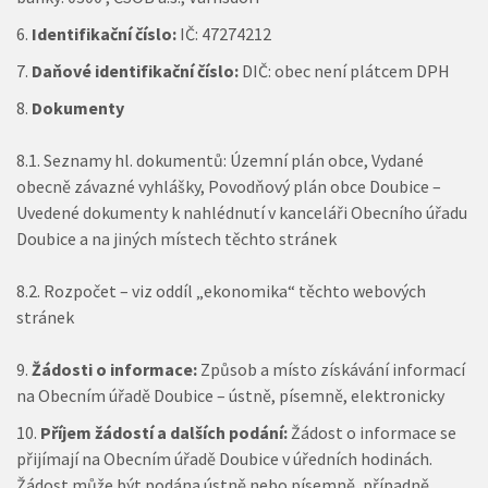
Identifikační číslo:
IČ: 47274212
Daňové identifikační číslo:
DIČ: obec není plátcem DPH
Dokumenty
8.1. Seznamy hl. dokumentů: Územní plán obce, Vydané
obecně závazné vyhlášky, Povodňový plán obce Doubice –
Uvedené dokumenty k nahlédnutí v kanceláři Obecního úřadu
Doubice a na jiných místech těchto stránek
8.2. Rozpočet – viz oddíl „ekonomika“ těchto webových
stránek
Žádosti o informace:
Způsob a místo získávání informací
na Obecním úřadě Doubice – ústně, písemně, elektronicky
Příjem žádostí a dalších podání:
Žádost o informace se
přijímají na Obecním úřadě Doubice v úředních hodinách.
Žádost může být podána ústně nebo písemně, případně