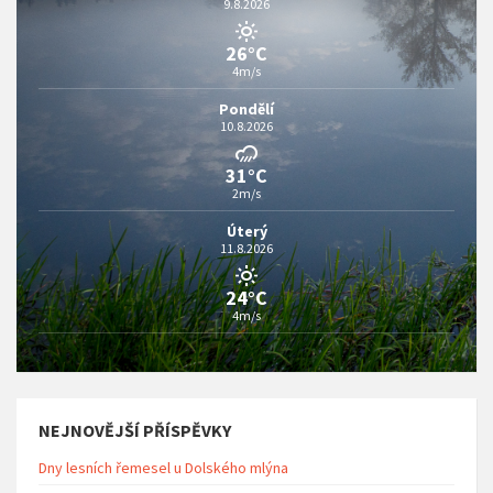
9.8.2026
26°C
4m/s
Pondělí
10.8.2026
31°C
2m/s
Úterý
11.8.2026
24°C
4m/s
NEJNOVĚJŠÍ PŘÍSPĚVKY
Dny lesních řemesel u Dolského mlýna