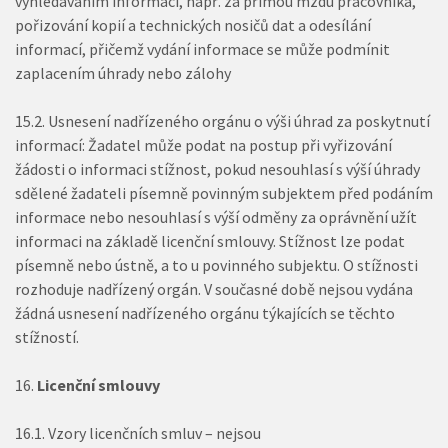
vyhledáváním informací, např. za přímou mzdu pracovníka,
pořizování kopií a technických nosičů dat a odesílání
informací, přičemž vydání informace se může podmínit
zaplacením úhrady nebo zálohy
15.2. Usnesení nadřízeného orgánu o výši úhrad za poskytnutí
informací: Žadatel může podat na postup při vyřizování
žádosti o informaci stížnost, pokud nesouhlasí s výší úhrady
sdělené žadateli písemně povinným subjektem před podáním
informace nebo nesouhlasí s výší odměny za oprávnění užít
informaci na základě licenční smlouvy. Stížnost lze podat
písemně nebo ústně, a to u povinného subjektu. O stížnosti
rozhoduje nadřízený orgán. V současné době nejsou vydána
žádná usnesení nadřízeného orgánu týkajících se těchto
stížností.
Licenční smlouvy
16.1. Vzory licenčních smluv – nejsou