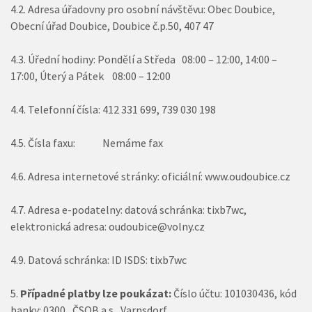
4.2. Adresa úřadovny pro osobní návštěvu: Obec Doubice,
Obecní úřad Doubice, Doubice č.p.50, 407 47
4.3. Úřední hodiny: Pondělí a Středa 08:00 – 12:00, 14:00 –
17:00, Úterý a Pátek 08:00 – 12:00
4.4. Telefonní čísla: 412 331 699, 739 030 198
4.5. Čísla faxu: Nemáme fax
4.6. Adresa internetové stránky: oficiální: www.oudoubice.cz
4.7. Adresa e-podatelny: datová schránka: tixb7wc,
elektronická adresa: oudoubice@volny.cz
4.9. Datová schránka: ID ISDS: tixb7wc
Případné platby lze poukázat:
Číslo účtu: 101030436, kód
banky: 0300 , ČSOB a.s., Varnsdorf