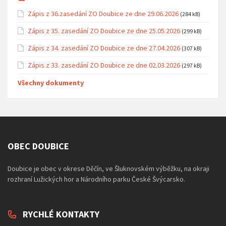
Zápis z 36.zasedání ZO Doubice ze dne 29.06.2026
(284 kB)
Zápis z 35. zasedání ZO Doubice ze dne 25.05.2026
(299 kB)
Zápis z 34. zasedání ZO Doubice ze dne 27.04.2026
(307 kB)
Zápis z 33. zasedání ZO Doubice ze dne 02.03.2026
(297 kB)
Všechny dokumenty
OBEC DOUBICE
Doubice je obec v okrese Děčín, ve Šluknovském výběžku, na okraji
rozhraní Lužických hor a Národního parku České Švýcarsko.
RYCHLÉ KONTAKTY