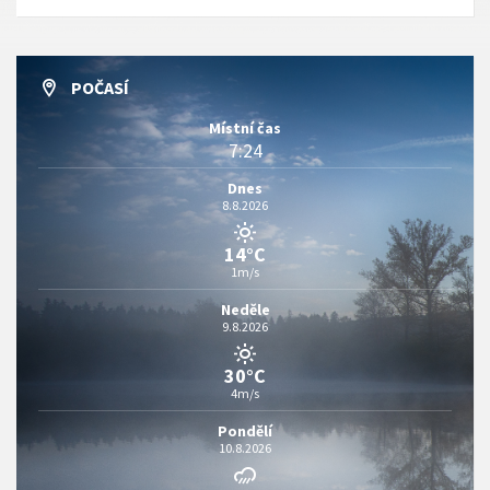
POČASÍ
Místní čas
7:24
Dnes
8.8.2026
14°C
1m/s
Neděle
9.8.2026
30°C
4m/s
Pondělí
10.8.2026