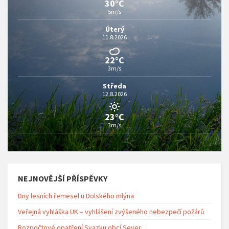
30°C
5m/s
Úterý
11.8.2026
22°C
3m/s
Středa
12.8.2026
23°C
3m/s
NEJNOVĚJŠÍ PŘÍSPĚVKY
Dny lesních řemesel u Dolského mlýna
Veřejná vyhláška UK – vyhlášení zvýšeného nebezpečí požárů
Rozpočtové opatření Svazku obcí Sever