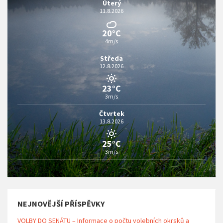
Úterý
11.8.2026
20°C
4m/s
Středa
12.8.2026
23°C
3m/s
Čtvrtek
13.8.2026
25°C
3m/s
NEJNOVĚJŠÍ PŘÍSPĚVKY
VOLBY DO SENÁTU – Informace o počtu volebních okrsků a