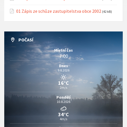
01 Zápis ze schůze zastupitelstva obce 2002
(42 kB)
POČASÍ
Místní čas
7:00
Dnes
9.8.2026
16°C
2m/s
Pondělí
10.8.2026
34°C
4m/s