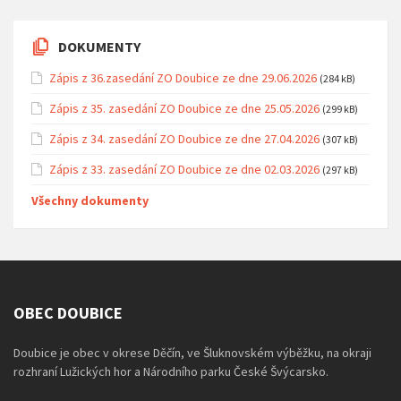
DOKUMENTY
Zápis z 36.zasedání ZO Doubice ze dne 29.06.2026
(284 kB)
Zápis z 35. zasedání ZO Doubice ze dne 25.05.2026
(299 kB)
Zápis z 34. zasedání ZO Doubice ze dne 27.04.2026
(307 kB)
Zápis z 33. zasedání ZO Doubice ze dne 02.03.2026
(297 kB)
Všechny dokumenty
OBEC DOUBICE
Doubice je obec v okrese Děčín, ve Šluknovském výběžku, na okraji
rozhraní Lužických hor a Národního parku České Švýcarsko.