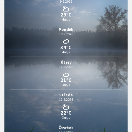
9.8.2026
29°C
4m/s
Pondělí
10.8.2026
34°C
4m/s
Úterý
11.8.2026
21°C
3m/s
Středa
12.8.2026
22°C
3m/s
Čtvrtek