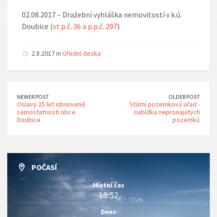
02.08.2017 – Dražební vyhláška nemovitostí v k.ú.
Doubice (
st.p.č. 36 a p.p.č. 297
)
2.8.2017 in
Úřední deska
NEWER POST
OLDER POST
Oslavy 25 let obnovené
Státní pozemkový úřad -
samostatnosti obce
nabídka nepronajatých
Doubice
pozemků
POČASÍ
Místní čas
13:52
Dnes