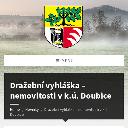
MENU
Dražební vyhláška –
nemovitosti v k.ú. Doubice
Home
Novinky
Dražební vyhláška – nemovitosti v k.ú.
Doubice