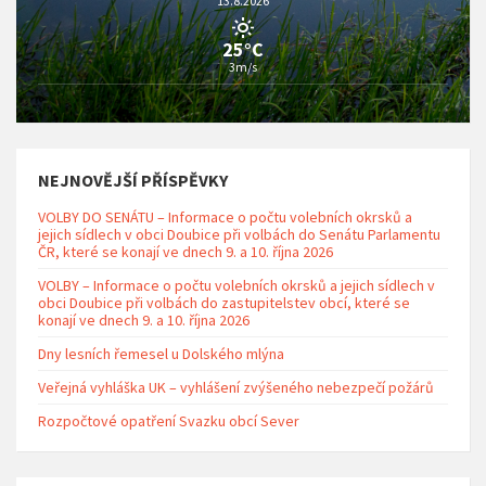
13.8.2026
25°C
3m/s
NEJNOVĚJŠÍ PŘÍSPĚVKY
VOLBY DO SENÁTU – Informace o počtu volebních okrsků a
jejich sídlech v obci Doubice při volbách do Senátu Parlamentu
ČR, které se konají ve dnech 9. a 10. října 2026
VOLBY – Informace o počtu volebních okrsků a jejich sídlech v
obci Doubice při volbách do zastupitelstev obcí, které se
konají ve dnech 9. a 10. října 2026
Dny lesních řemesel u Dolského mlýna
Veřejná vyhláška UK – vyhlášení zvýšeného nebezpečí požárů
Rozpočtové opatření Svazku obcí Sever