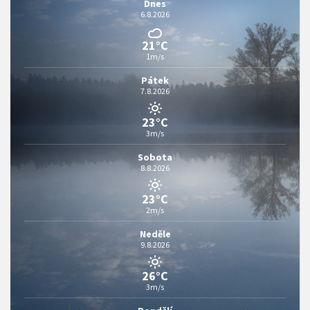
Dnes
6.8.2026
21°C
1m/s
Pátek
7.8.2026
23°C
3m/s
Sobota
8.8.2026
23°C
2m/s
Neděle
9.8.2026
26°C
3m/s