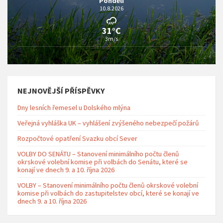
Pondělí
10.8.2026
31°C
3m/s
NEJNOVĚJŠÍ PŘÍSPĚVKY
Dny lesních řemesel u Dolského mlýna
Veřejná vyhláška UK – vyhlášení zvýšeného nebezpečí požárů
Rozpočtové opatření Svazku obcí Sever
VOLBY DO SENÁTU – Stanovení minimálního počtu členů
okrskové volební komise při volbách do Senátu, které se
konají ve dnech 9. a 10. října 2026
VOLBY – Stanovení minimálního počtu členů okrskové volební
komise při volbách do zastupitelstev obcí, které se konají ve
dnech 9. a 10. října 2026