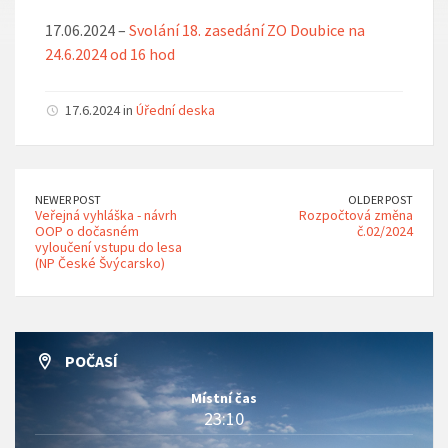
17.06.2024 –
Svolání 18. zasedání ZO Doubice na
24.6.2024 od 16 hod
17.6.2024 in
Úřední deska
NEWER POST
OLDER POST
Veřejná vyhláška - návrh
Rozpočtová změna
OOP o dočasném
č.02/2024
vyloučení vstupu do lesa
(NP České Švýcarsko)
POČASÍ
Místní čas
23:10