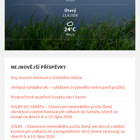
Úterý
11.8.2026
24°C
4m/s
NEJNOVĚJŠÍ PŘÍSPĚVKY
Dny lesních řemesel u Dolského mlýna
Veřejná vyhláška UK – vyhlášení zvýšeného nebezpečí požárů
Rozpočtové opatření Svazku obcí Sever
VOLBY DO SENÁTU – Stanovení minimálního počtu členů
okrskové volební komise při volbách do Senátu, které se
konají ve dnech 9. a 10. října 2026
VOLBY – Stanovení minimálního počtu členů okrskové volební
komise při volbách do zastupitelstev obcí, které se konají ve
dnech 9. a 10. října 2026