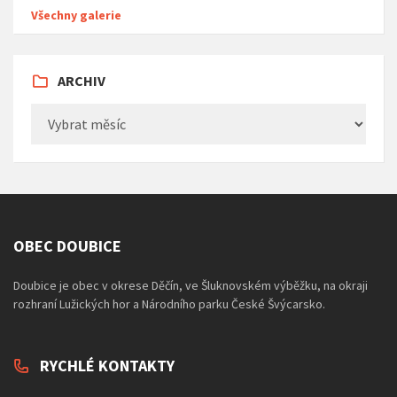
Všechny galerie
ARCHIV
Archiv
OBEC DOUBICE
Doubice je obec v okrese Děčín, ve Šluknovském výběžku, na okraji
rozhraní Lužických hor a Národního parku České Švýcarsko.
RYCHLÉ KONTAKTY