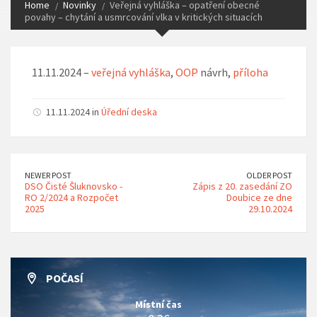
Home
Novinky
Veřejná vyhláška – opatření obecné
povahy – chytání a usmrcování vlka v kritických situacích
11.11.2024 –
veřejná vyhláška
,
OOP
návrh,
příloha
11.11.2024 in
Úřední deska
NEWER POST
OLDER POST
DSO Čisté Šluknovsko -
Zápis z 20. zasedání ZO
RO 2/2024 a Rozpočet
Doubice ze dne
2025
29.10.2024
POČASÍ
Místní čas