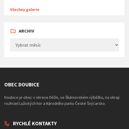
Všechny galerie
ARCHIV
Archiv
OBEC DOUBICE
Doubice je obec v okrese Děčín, ve Šluknovském výběžku, na okraji
rozhraní Lužických hor a Národního parku České Švýcarsko.
RYCHLÉ KONTAKTY