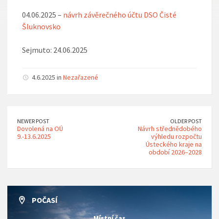
04.06.2025 –
návrh závěrečného účtu DSO Čisté
Šluknovsko
Sejmuto: 24.06.2025
4.6.2025 in
Nezařazené
NEWER POST
OLDER POST
Dovolená na OÚ
Návrh střednědobého
9.-13.6.2025
výhledu rozpočtu
Ústeckého kraje na
období 2026–2028
POČASÍ
Místní čas