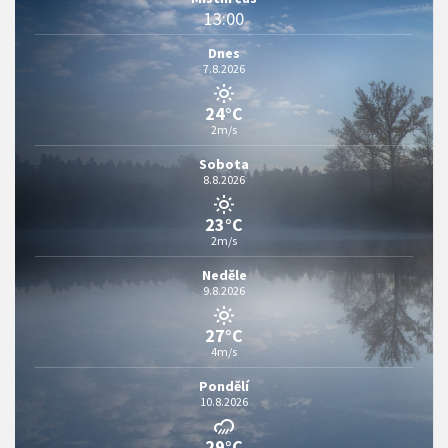
13:00
Dnes
7.8.2026
24°C
2m/s
Sobota
8.8.2026
23°C
2m/s
Neděle
9.8.2026
27°C
4m/s
Pondělí
10.8.2026
29°C