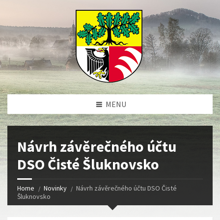
MENU
Návrh závěrečného účtu
DSO Čisté Šluknovsko
Home
Novinky
Návrh závěrečného účtu DSO Čisté
Šluknovsko