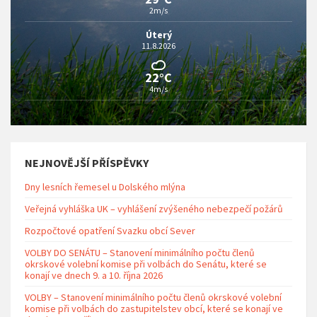
2m/s
Úterý
11.8.2026
22°C
4m/s
NEJNOVĚJŠÍ PŘÍSPĚVKY
Dny lesních řemesel u Dolského mlýna
Veřejná vyhláška UK – vyhlášení zvýšeného nebezpečí požárů
Rozpočtové opatření Svazku obcí Sever
VOLBY DO SENÁTU – Stanovení minimálního počtu členů
okrskové volební komise při volbách do Senátu, které se
konají ve dnech 9. a 10. října 2026
VOLBY – Stanovení minimálního počtu členů okrskové volební
komise při volbách do zastupitelstev obcí, které se konají ve