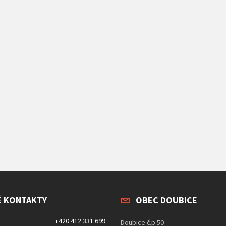
É KONTAKTY
OBEC DOUBICE
+420 412 331 699
Doubice č.p.50