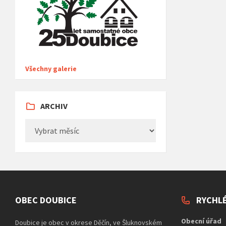
Všechny galerie
ARCHIV
Archiv
OBEC DOUBICE
RYCHL
Obecní úřad
Doubice je obec v okrese Děčín, ve Šluknovském