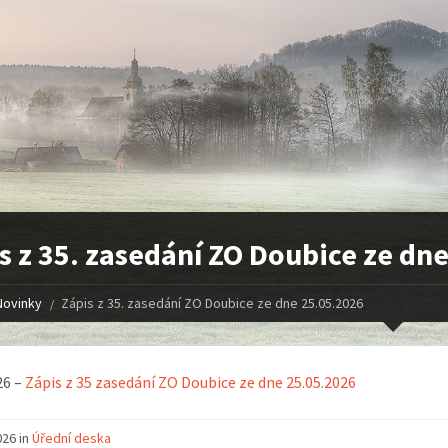
s z 35. zasedání ZO Doubice ze dn
Novinky
Zápis z 35. zasedání ZO Doubice ze dne 25.05.2026
26 –
Zápis z 35 zasedání ZO Doubice ze dne 25.05.2026
026 in
Úřední deska