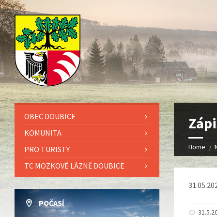
OBEC DOUBICE
Zápi
KOMUNITA
Home
PRO TURISTY
TC MOZKOVÉ LÁZNĚ DOUBICE
31.05.20
POČASÍ
31.5.2