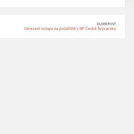
OLDER POST
Omezení vstupu na požářiště v NP České Švýcarsko