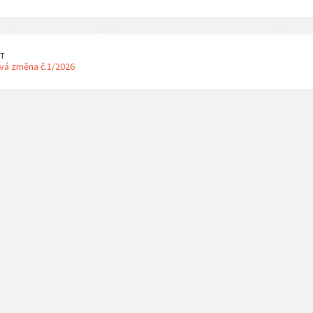
T
vá změna č.1/2026