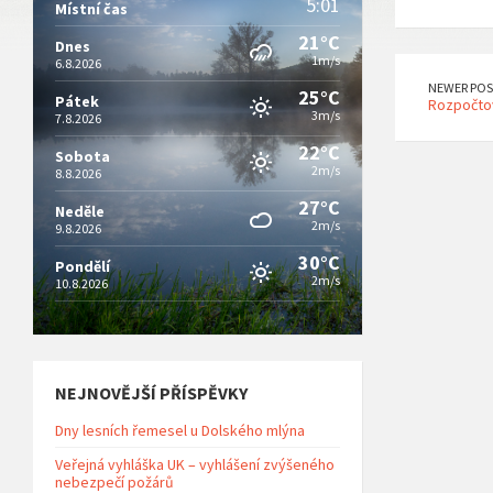
5:01
Místní čas
21°C
Dnes
1m/s
6.8.2026
NEWER POS
25°C
Pátek
Rozpočto
3m/s
7.8.2026
22°C
Sobota
2m/s
8.8.2026
27°C
Neděle
2m/s
9.8.2026
30°C
Pondělí
2m/s
10.8.2026
NEJNOVĚJŠÍ PŘÍSPĚVKY
Dny lesních řemesel u Dolského mlýna
Veřejná vyhláška UK – vyhlášení zvýšeného
nebezpečí požárů