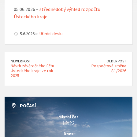
05.06.2026 –
střednědobý výhled rozpočtu
Ústeckého kraje
5.6.2026 in
Úřední deska
NEWER POST
OLDER POST
Návrh závěrečného účtu
Rozpočtová změna
Ústeckého kraje ze rok
č.1/2026
2025
POČASÍ
Místní čas
12:22
Dnes