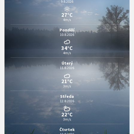
9.8.2026
27°C
4m/s
Pondělí
10.8.2026
34°C
4m/s
Úterý
11.8.2026
21°C
3m/s
Středa
12.8.2026
22°C
3m/s
Čtvrtek