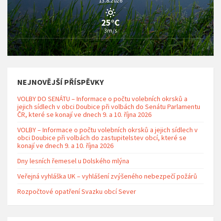
13.8.2026
25°C
3m/s
NEJNOVĚJŠÍ PŘÍSPĚVKY
VOLBY DO SENÁTU – Informace o počtu volebních okrsků a
jejich sídlech v obci Doubice při volbách do Senátu Parlamentu
ČR, které se konají ve dnech 9. a 10. října 2026
VOLBY – Informace o počtu volebních okrsků a jejich sídlech v
obci Doubice při volbách do zastupitelstev obcí, které se
konají ve dnech 9. a 10. října 2026
Dny lesních řemesel u Dolského mlýna
Veřejná vyhláška UK – vyhlášení zvýšeného nebezpečí požárů
Rozpočtové opatření Svazku obcí Sever