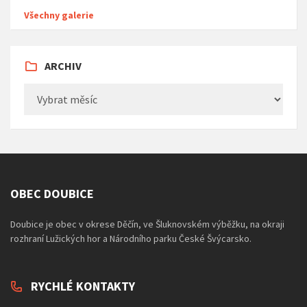
Všechny galerie
ARCHIV
Archiv
OBEC DOUBICE
Doubice je obec v okrese Děčín, ve Šluknovském výběžku, na okraji
rozhraní Lužických hor a Národního parku České Švýcarsko.
RYCHLÉ KONTAKTY