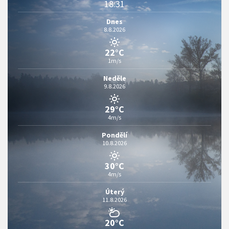
18:31
Dnes
8.8.2026
22°C
1m/s
Neděle
9.8.2026
29°C
4m/s
Pondělí
10.8.2026
30°C
4m/s
Úterý
11.8.2026
20°C