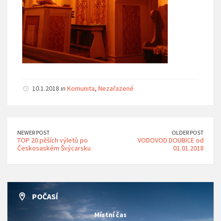
10.1.2018 in
Komunita
,
Nezařazené
NEWER POST
OLDER POST
TOP 20 pěších výletů po
VODOVOD DOUBICE od
Českosaském Švýcarsku
01.01.2018
POČASÍ
Místní čas