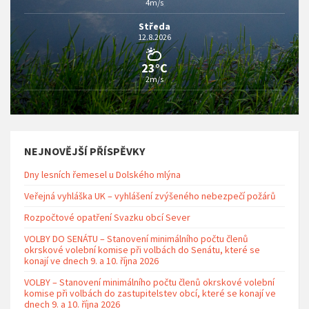
4m/s
Středa
12.8.2026
23°C
2m/s
NEJNOVĚJŠÍ PŘÍSPĚVKY
Dny lesních řemesel u Dolského mlýna
Veřejná vyhláška UK – vyhlášení zvýšeného nebezpečí požárů
Rozpočtové opatření Svazku obcí Sever
VOLBY DO SENÁTU – Stanovení minimálního počtu členů
okrskové volební komise při volbách do Senátu, které se
konají ve dnech 9. a 10. října 2026
VOLBY – Stanovení minimálního počtu členů okrskové volební
komise při volbách do zastupitelstev obcí, které se konají ve
dnech 9. a 10. října 2026