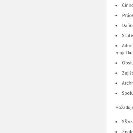
Činno
Práce
Daňov
Stati
Admin
majetku,
Obslu
Zajiš
Archi
Spolu
Požaduj
SŠ vz
Znalo