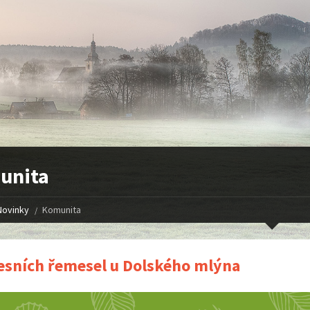
unita
Novinky
Komunita
esních řemesel u Dolského mlýna