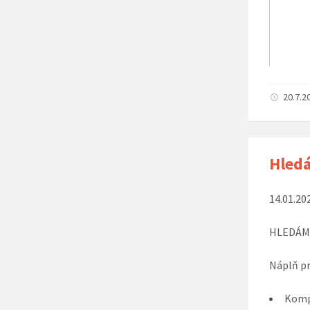
20.7.2
Hledá
14.01.20
HLEDÁME
Náplň pr
Kompl