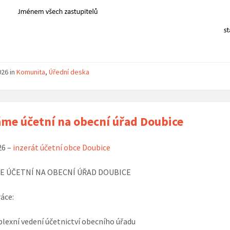
026
in
Komunita
,
Úřední deska
me účetní na obecní úřad Doubice
26 –
inzerát účetní obce Doubice
 ÚČETNÍ NA OBECNÍ ÚŘAD DOUBICE
áce:
exní vedení účetnictví obecního úřadu