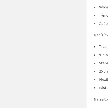
Výbor
Týmov
Způs
Nabízím
Trval
9. pl
Stabi
25 dn
Flexi
nást
Náležito