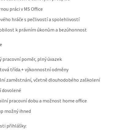
nou práci v MS Office
ého hráče s pečlivostí a spolehlivostí
obilost k právním úkonům a bezúhonnost
e
ý pracovní poměr, plný úvazek
atová třída.+ výkonnostní odměny
lní zaměstnání, včetně dlouhodobého zaškolení
í dovolené
bilní pracovní dobu a možnost home office
up možný ihned
sti přihlášky: