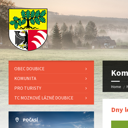
OBEC DOUBICE
Kom
KOMUNITA
Home
PRO TURISTY
TC MOZKOVÉ LÁZNĚ DOUBICE
Dny l
POČASÍ