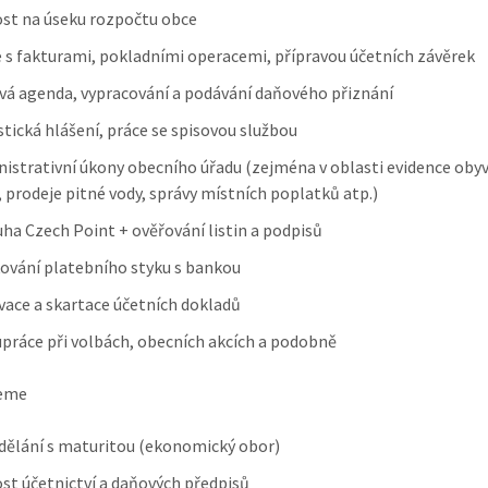
st na úseku rozpočtu obce
 s fakturami, pokladními operacemi, přípravou účetních závěrek
á agenda, vypracování a podávání daňového přiznání
stická hlášení, práce se spisovou službou
istrativní úkony obecního úřadu (zejména v oblasti evidence oby
 prodeje pitné vody, správy místních poplatků atp.)
ha Czech Point + ověřování listin a podpisů
ťování platebního styku s bankou
vace a skartace účetních dokladů
práce při volbách, obecních akcích a podobně
eme
dělání s maturitou (ekonomický obor)
st účetnictví a daňových předpisů