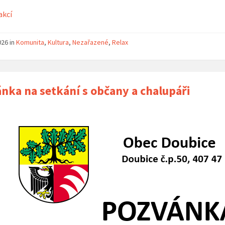
akcí
026
in
Komunita
,
Kultura
,
Nezařazené
,
Relax
nka na setkání s občany a chalupáři