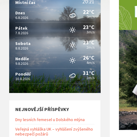
20:21
Místní čas
22°C
Dnes
0m/s
6.8.2026
23°C
Pátek
3m/s
7.8.2026
23°C
Sobota
2m/s
8.8.2026
26°C
Neděle
4m/s
9.8.2026
31°C
Pondělí
2m/s
10.8.2026
NEJNOVĚJŠÍ PŘÍSPĚVKY
Dny lesních řemesel u Dolského mlýna
Veřejná vyhláška UK – vyhlášení zvýšeného
nebezpečí požárů