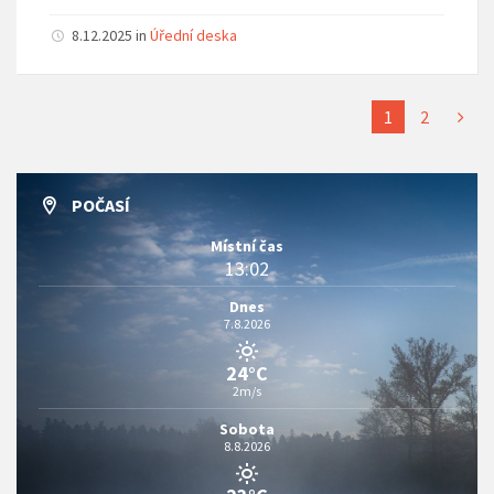
8.12.2025
in
Úřední deska
1
2
POČASÍ
Místní čas
13:02
Dnes
7.8.2026
24°C
2m/s
Sobota
8.8.2026