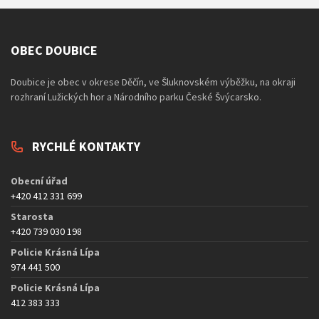
OBEC DOUBICE
Doubice je obec v okrese Děčín, ve Šluknovském výběžku, na okraji
rozhraní Lužických hor a Národního parku České Švýcarsko.
RYCHLÉ KONTAKTY
Obecní úřad
+420 412 331 699
Starosta
+420 739 030 198
Policie Krásná Lípa
974 441 500
Policie Krásná Lípa
412 383 333