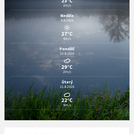
23°C
2m/s
Neděle
9.8.2026
27°C
4m/s
Pondělí
10.8.2026
29°C
2m/s
Úterý
11.8.2026
22°C
4m/s