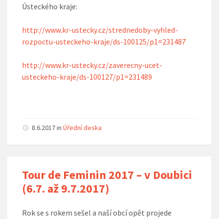
Ústeckého kraje:
http://www.kr-ustecky.cz/strednedoby-vyhled-
rozpoctu-usteckeho-kraje/ds-100125/p1=231487
http://www.kr-ustecky.cz/zaverecny-ucet-
usteckeho-kraje/ds-100127/p1=231489
8.6.2017
in
Úřední deska
Tour de Feminin 2017 – v Doubici
(6.7. až 9.7.2017)
Rok se s rokem sešel a naší obcí opět projede