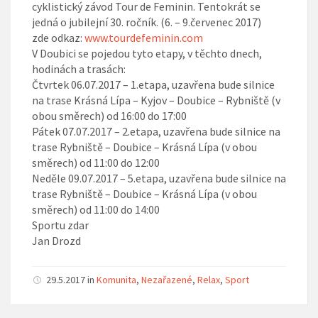
cyklistický závod Tour de Feminin. Tentokrát se
jedná o jubilejní 30. ročník. (6. – 9.červenec 2017)
zde odkaz:
www.tourdefeminin.com
V Doubici se pojedou tyto etapy, v těchto dnech,
hodinách a trasách:
Čtvrtek 06.07.2017
– 1.etapa, uzavřena bude silnice
na trase Krásná Lípa – Kyjov – Doubice – Rybniště (v
obou směrech)
od 16:00 do 17:00
Pátek 07.07.2017
– 2.etapa, uzavřena bude silnice na
trase Rybniště – Doubice – Krásná Lípa (v obou
směrech)
od 11:00 do 12:00
Neděle 09.07.2017
– 5.etapa, uzavřena bude silnice na
trase Rybniště – Doubice – Krásná Lípa (v obou
směrech)
od 11:00 do 14:00
Sportu zdar
Jan Drozd
29.5.2017
in
Komunita
,
Nezařazené
,
Relax
,
Sport