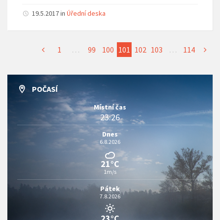
19.5.2017
in
Úřední deska
1
…
99
100
101
102
103
…
114
POČASÍ
Místní čas
23:26
Dnes
6.8.2026
21°C
1m/s
Pátek
7.8.2026
23°C