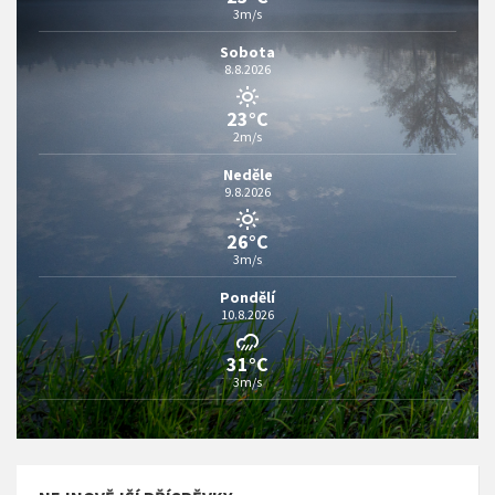
3m/s
Sobota
8.8.2026
23°C
2m/s
Neděle
9.8.2026
26°C
3m/s
Pondělí
10.8.2026
31°C
3m/s