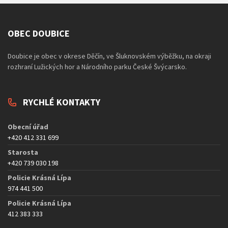
OBEC DOUBICE
Doubice je obec v okrese Děčín, ve Šluknovském výběžku, na okraji
rozhraní Lužických hor a Národního parku České Švýcarsko.
RYCHLÉ KONTAKTY
Obecní úřad
+420 412 331 699
Starosta
+420 739 030 198
Policie Krásná Lípa
974 441 500
Policie Krásná Lípa
412 383 333