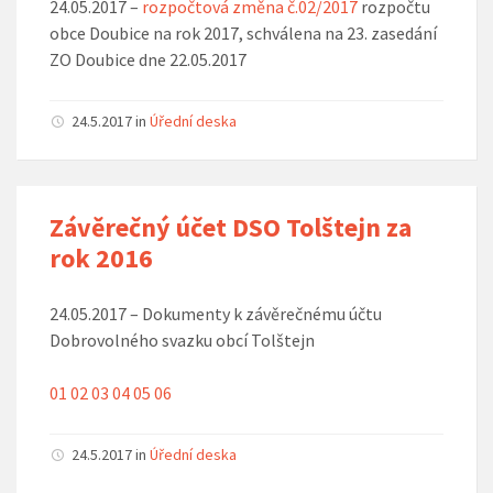
24.05.2017 –
rozpočtová změna č.02/2017
rozpočtu
obce Doubice na rok 2017, schválena na 23. zasedání
ZO Doubice dne 22.05.2017
24.5.2017
in
Úřední deska
Závěrečný účet DSO Tolštejn za
rok 2016
24.05.2017 – Dokumenty k závěrečnému účtu
Dobrovolného svazku obcí Tolštejn
01
02
03
04
05
06
24.5.2017
in
Úřední deska