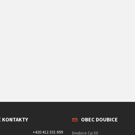
É KONTAKTY
OBEC DOUBICE
+420 412 331 699
Doubice č.p.50