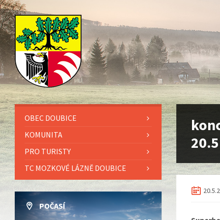
OBEC DOUBICE
konc
KOMUNITA
20.5
PRO TURISTY
TC MOZKOVÉ LÁZNĚ DOUBICE
20.5.
POČASÍ