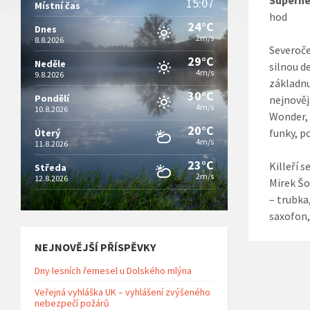
Superher
15:07
Místní čas
hod
24°C
Dnes
2m/s
8.8.2026
Severoče
29°C
Neděle
silnou d
4m/s
9.8.2026
základnu
30°C
Pondělí
nejnověj
4m/s
10.8.2026
Wonder, 
20°C
funky, p
Úterý
4m/s
11.8.2026
23°C
Killeří s
Středa
2m/s
12.8.2026
Mirek Šo
– trubka
saxofon,
NEJNOVĚJŠÍ PŘÍSPĚVKY
Dny lesních řemesel u Dolského mlýna
Veřejná vyhláška UK – vyhlášení zvýšeného
nebezpečí požárů