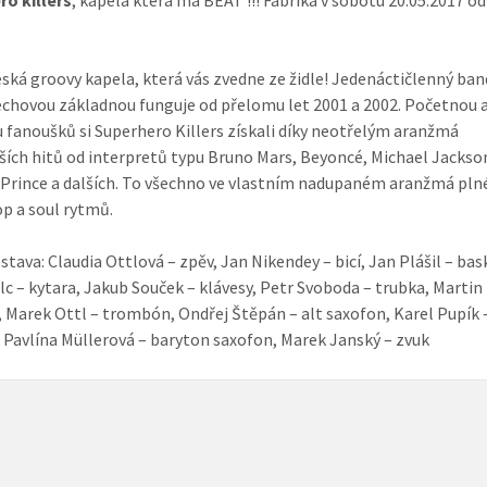
o killers
, kapela která má BEAT !!! Fabrika v sobotu 20.05.2017 od
ská groovy kapela, která vás zvedne ze židle! Jedenáctičlenný ban
echovou základnou funguje od přelomu let 2001 a 2002. Početnou 
 fanoušků si Superhero Killers získali díky neotřelým aranžmá
ších hitů od interpretů typu Bruno Mars, Beyoncé, Michael Jackson
Prince a dalších. To všechno ve vlastním nadupaném aranžmá pl
op a soul rytmů.
estava: Claudia Ottlová – zpěv, Jan Nikendey – bicí, Jan Plášil – bas
lc – kytara, Jakub Souček – klávesy, Petr Svoboda – trubka, Marti
, Marek Ottl – trombón, Ondřej Štěpán – alt saxofon, Karel Pupík 
 Pavlína Müllerová – baryton saxofon, Marek Janský – zvuk