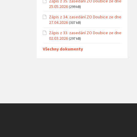
Zápis z 35. zasedání ZO Doubice ze dne
25.05.2026
(299 kB)
Zápis z 34. zasedání ZO Doubice ze dne
27.04.2026
(307 kB)
Zápis z 33. zasedání ZO Doubice ze dne
02.03.2026
(297 kB)
Všechny dokumenty