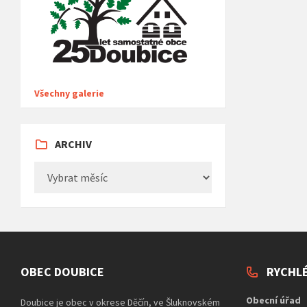
Všechny galerie
ARCHIV
Archiv
OBEC DOUBICE
RYCHL
Obecní úřad
Doubice je obec v okrese Děčín, ve Šluknovském