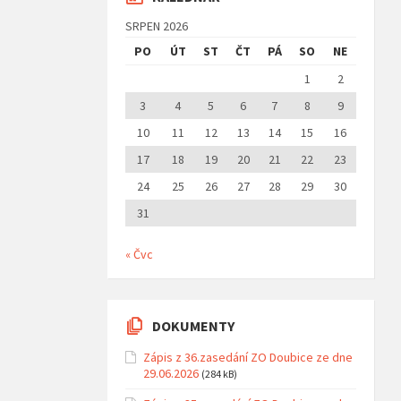
SRPEN 2026
PO
ÚT
ST
ČT
PÁ
SO
NE
1
2
3
4
5
6
7
8
9
10
11
12
13
14
15
16
17
18
19
20
21
22
23
24
25
26
27
28
29
30
31
« Čvc
DOKUMENTY
Zápis z 36.zasedání ZO Doubice ze dne
29.06.2026
(284 kB)