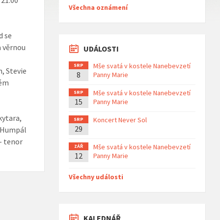
 21:00
Všechna oznámení
d se
a věrnou
UDÁLOSTI
Mše svatá v kostele Nanebevzetí
SRP
, Stevie
8
Panny Marie
ném
Mše svatá v kostele Nanebevzetí
SRP
15
Panny Marie
kytara,
Koncert Never Sol
SRP
29
n Humpál
– tenor
Mše svatá v kostele Nanebevzetí
ZÁŘ
12
Panny Marie
Všechny události
KALEDNÁŘ