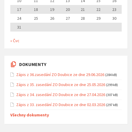
10
11
12
13
14
15
16
17
18
19
20
21
22
23
24
25
26
27
28
29
30
31
« Čvc
DOKUMENTY
Zápis z 36.zasedání ZO Doubice ze dne 29.06.2026
(284 kB)
Zápis z 35. zasedání ZO Doubice ze dne 25.05.2026
(299 kB)
Zápis z 34. zasedání ZO Doubice ze dne 27.04.2026
(307 kB)
Zápis z 33. zasedání ZO Doubice ze dne 02.03.2026
(297 kB)
Všechny dokumenty