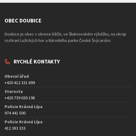
OBEC DOUBICE
Doubice je obec v okrese Děčín, ve Šluknovském výběžku, na okraji
rozhraní Lužických hor a Národního parku České Švýcarsko.
RYCHLÉ KONTAKTY
Obecní úřad
+420 412 331 699
Starosta
+420 739 030 198
Policie Krásná Lípa
974 441 500
Policie Krásná Lípa
412 383 333