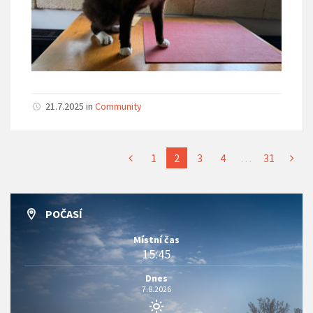
21.7.2025 in
Community
1
2
3
4
…
31
POČASÍ
Místní čas
15:45
Dnes
7.8.2026