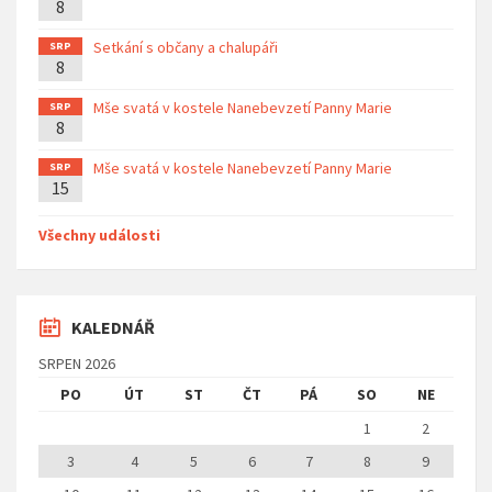
8
Setkání s občany a chalupáři
SRP
8
Mše svatá v kostele Nanebevzetí Panny Marie
SRP
8
Mše svatá v kostele Nanebevzetí Panny Marie
SRP
15
Všechny události
KALEDNÁŘ
SRPEN 2026
PO
ÚT
ST
ČT
PÁ
SO
NE
1
2
3
4
5
6
7
8
9