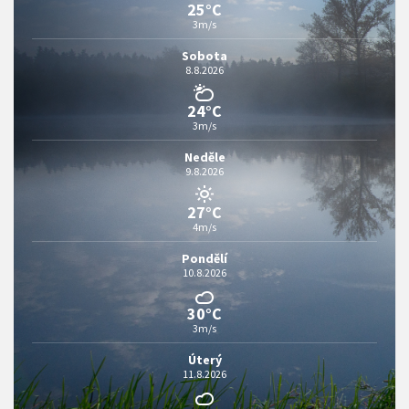
25°C
3m/s
Sobota
8.8.2026
24°C
3m/s
Neděle
9.8.2026
27°C
4m/s
Pondělí
10.8.2026
30°C
3m/s
Úterý
11.8.2026