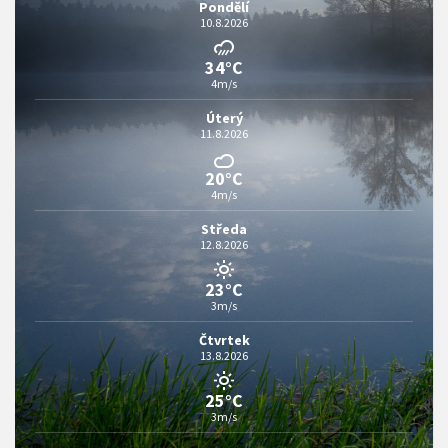
Pondělí
10.8.2026
34°C
4m/s
Úterý
11.8.2026
20°C
4m/s
Středa
12.8.2026
23°C
3m/s
Čtvrtek
13.8.2026
25°C
3m/s