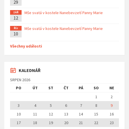
29
Mše svatá v kostele Nanebevzetí Panny Marie
ZÁŘ
12
Mše svatá v kostele Nanebevzetí Panny Marie
ŘÍJ
10
Všechny události
KALEDNÁŘ
SRPEN 2026
PO
ÚT
ST
ČT
PÁ
SO
NE
1
2
3
4
5
6
7
8
9
10
11
12
13
14
15
16
17
18
19
20
21
22
23