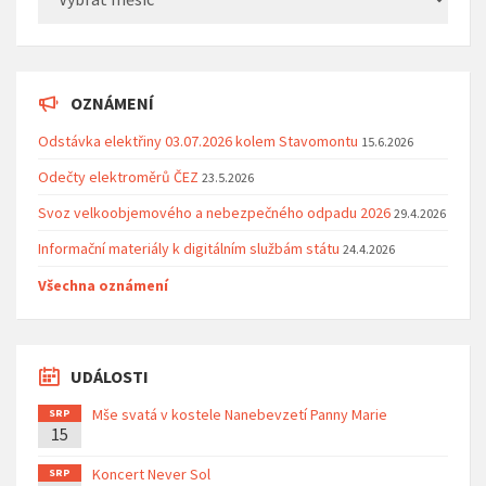
OZNÁMENÍ
Odstávka elektřiny 03.07.2026 kolem Stavomontu
15.6.2026
Odečty elektroměrů ČEZ
23.5.2026
Svoz velkoobjemového a nebezpečného odpadu 2026
29.4.2026
Informační materiály k digitálním službám státu
24.4.2026
Všechna oznámení
UDÁLOSTI
Mše svatá v kostele Nanebevzetí Panny Marie
SRP
15
Koncert Never Sol
SRP