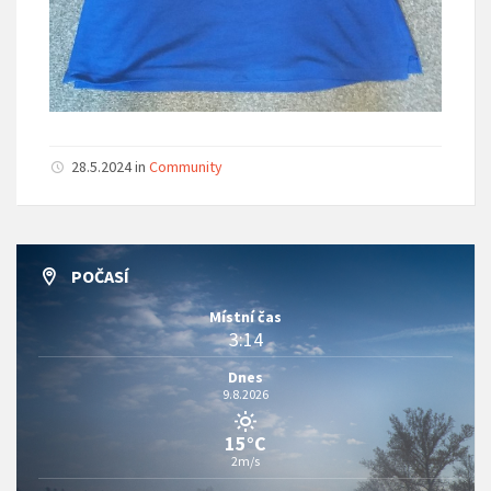
28.5.2024 in
Community
POČASÍ
Místní čas
3:14
Dnes
9.8.2026
15°C
2m/s