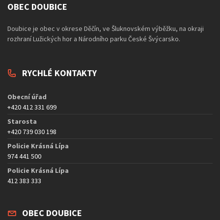
OBEC DOUBICE
Doubice je obec v okrese Děčín, ve Šluknovském výběžku, na okraji
rozhraní Lužických hor a Národního parku České Švýcarsko.
RYCHLÉ KONTAKTY
Obecní úřad
+420 412 331 699
Starosta
+420 739 030 198
Policie Krásná Lípa
974 441 500
Policie Krásná Lípa
412 383 333
OBEC DOUBICE