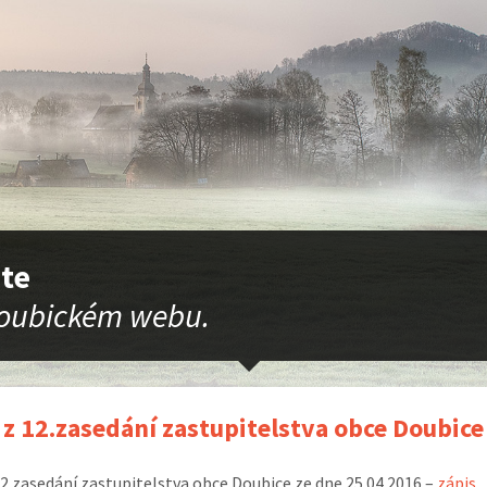
jte
oubickém webu.
 z 12.zasedání zastupitelstva obce Doubice
12.zasedání zastupitelstva obce Doubice ze dne 25.04.2016 –
zápis