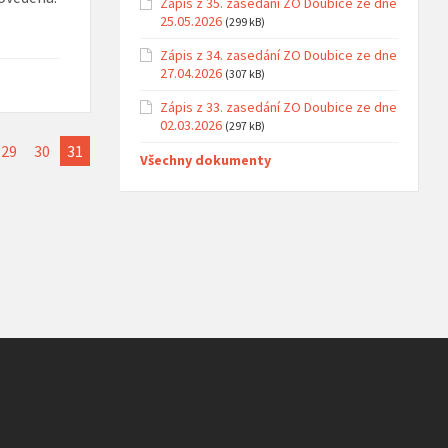
Zápis z 35. zasedání ZO Doubice ze dne
25.05.2026
(299 kB)
Zápis z 34. zasedání ZO Doubice ze dne
27.04.2026
(307 kB)
Zápis z 33. zasedání ZO Doubice ze dne
02.03.2026
(297 kB)
29
30
31
Všechny dokumenty