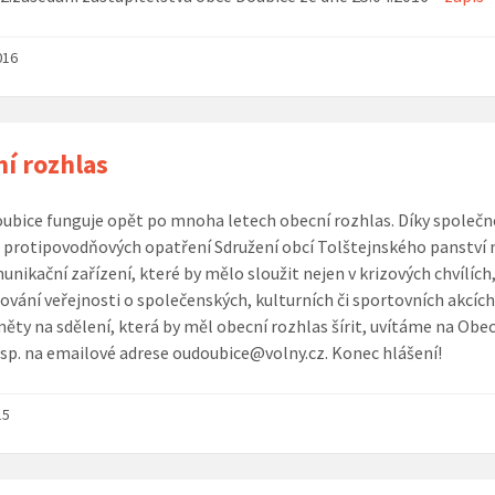
016
í rozhlas
oubice funguje opět po mnoha letech obecní rozhlas. Díky společ
 protipovodňových opatření Sdružení obcí Tolštejnského panství
unikační zařízení, které by mělo sloužit nejen v krizových chvílích,
ování veřejnosti o společenských, kulturních či sportovních akcích 
ěty na sdělení, která by měl obecní rozhlas šírit, uvítáme na Obe
esp. na emailové adrese oudoubice@volny.cz. Konec hlášení!
15