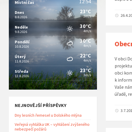
12:54
Místní čas
23°C
Dnes
26.4.2
2m/s
8.8.2026
30°C
Neděle
4m/s
9.8.2026
30°C
Pondělí
Obecn
4m/s
10.8.2026
22°C
Úterý
V obci D
4m/s
11.8.2026
projektu
23°C
Středa
obci kom
3m/s
12.8.2026
k inform
Vaše nám
úřadě, r
NEJNOVĚJŠÍ PŘÍSPĚVKY
3.7.20
Dny lesních řemesel u Dolského mlýna
Veřejná vyhláška UK – vyhlášení zvýšeného
nebezpečí požárů