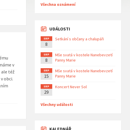
Všechna oznámení
UDÁLOSTI
Setkání s občany a chalupáři
SRP
8
Mše svatá v kostele Nanebevzetí
SRP
nému
8
Panny Marie
 máme v
Mše svatá v kostele Nanebevzetí
SRP
 ale též
15
Panny Marie
v obci.
cním
Koncert Never Sol
SRP
29
Všechny události
KALEDNÁŘ