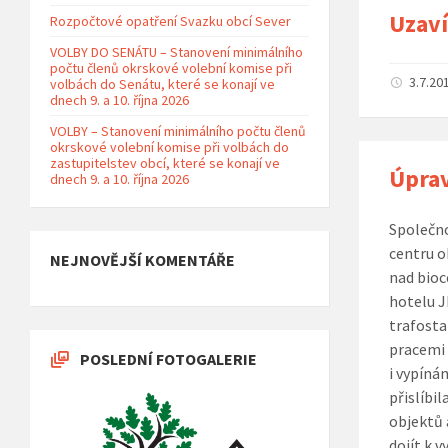
Uzaví
Rozpočtové opatření Svazku obcí Sever
VOLBY DO SENÁTU – Stanovení minimálního
počtu členů okrskové volební komise při
3.7.20
volbách do Senátu, které se konají ve
dnech 9. a 10. října 2026
VOLBY – Stanovení minimálního počtu členů
okrskové volební komise při volbách do
zastupitelstev obcí, které se konají ve
Úprav
dnech 9. a 10. října 2026
Společno
centru o
NEJNOVĚJŠÍ KOMENTÁŘE
nad bioc
hotelu J
trafosta
pracemi 
POSLEDNÍ FOTOGALERIE
i vypíná
přislíbi
objektů 
dojít k 