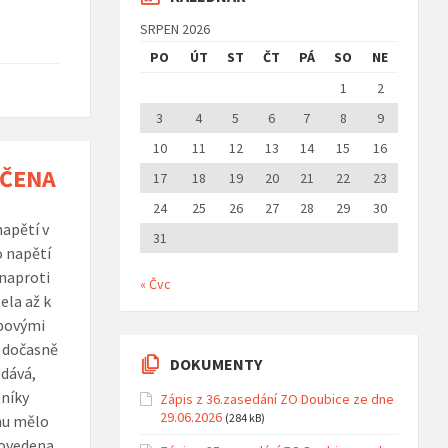
SRPEN 2026
PO
ÚT
ST
ČT
PÁ
SO
NE
1
2
3
4
5
6
7
8
9
10
11
12
13
14
15
16
NČENA
17
18
19
20
21
22
23
24
25
26
27
28
29
30
napětí v
31
o napětí
naproti
« Čvc
ela až k
opovými
 dočasně
DOKUMENTY
odává,
tníky
Zápis z 36.zasedání ZO Doubice ze dne
29.06.2026
(284 kB)
nu mělo
rovedena.