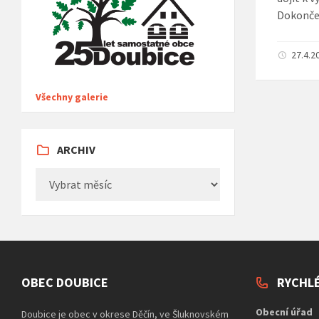
Dokončen
27.4.2
Všechny galerie
ARCHIV
Archiv
OBEC DOUBICE
RYCHL
Obecní úřad
Doubice je obec v okrese Děčín, ve Šluknovském