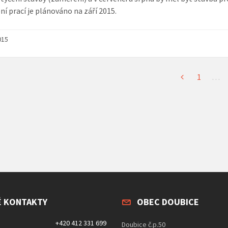
í prací je plánováno na září 2015.
015
1
…
É KONTAKTY
OBEC DOUBICE
+420 412 331 699
Doubice č.p.50