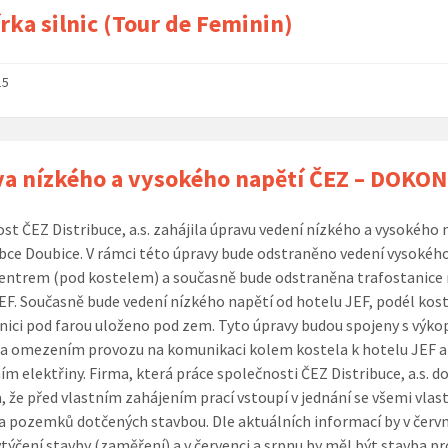
rka silnic (Tour de Feminin)
15
a nízkého a vysokého napětí ČEZ – DOKO
st ČEZ Distribuce, a.s. zahájila úpravu vedení nízkého a vysokého 
bce Doubice. V rámci této úpravy bude odstraněno vedení vysokéh
entrem (pod kostelem) a současně bude odstraněna trafostanice 
EF. Současně bude vedení nízkého napětí od hotelu JEF, podél kost
nici pod farou uloženo pod zem. Tyto úpravy budou spojeny s výk
a omezením provozu na komunikaci kolem kostela k hotelu JEF a
ním elektřiny. Firma, která práce společnosti ČEZ Distribuce, a.s. d
la, že před vlastním zahájením prací vstoupí v jednání se všemi vlas
a pozemků dotčených stavbou. Dle aktuálních informací by v červ
vytýčení stavby (zaměření) a v červenci a srpnu by měl být stavba p