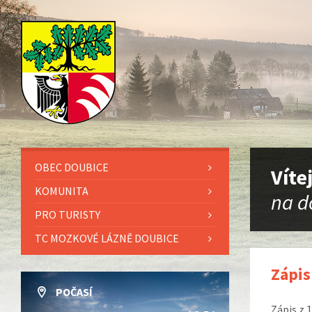
OBEC DOUBICE
Víte
KOMUNITA
na d
PRO TURISTY
TC MOZKOVÉ LÁZNĚ DOUBICE
Zápis
POČASÍ
Zápis z 